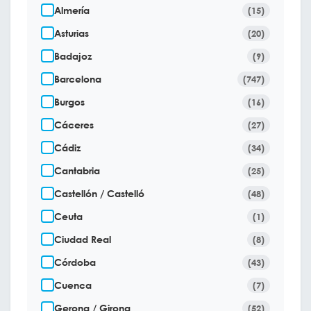
Almería
(15)
Asturias
(20)
Badajoz
(9)
Barcelona
(747)
Burgos
(16)
Cáceres
(27)
Cádiz
(34)
Cantabria
(25)
Castellón / Castelló
(48)
Ceuta
(1)
Ciudad Real
(8)
Córdoba
(43)
Cuenca
(7)
Gerona / Girona
(52)