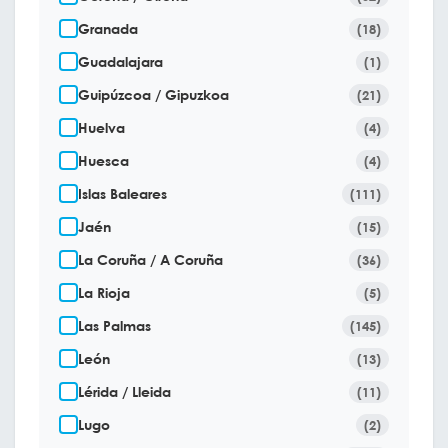
Granada
(18)
Guadalajara
(1)
Guipúzcoa / Gipuzkoa
(21)
Huelva
(4)
Huesca
(4)
Islas Baleares
(111)
Jaén
(15)
La Coruña / A Coruña
(36)
La Rioja
(5)
Las Palmas
(145)
León
(13)
Lérida / Lleida
(11)
Lugo
(2)