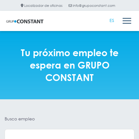
Localizador de oficinas
info@grupoconstant.com
ES
Tu próximo empleo te
espera en GRUPO
CONSTANT
Busco empleo