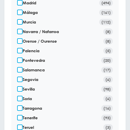
Madrid
(494)
Málaga
(161)
Murcia
(112)
Navarra / Nafarroa
(8)
Orense / Ourense
(8)
Palencia
(5)
Pontevedra
(20)
Salamanca
(17)
Segovia
(6)
Sevilla
(98)
Soria
(6)
Tarragona
(16)
Tenerife
(93)
Teruel
(3)