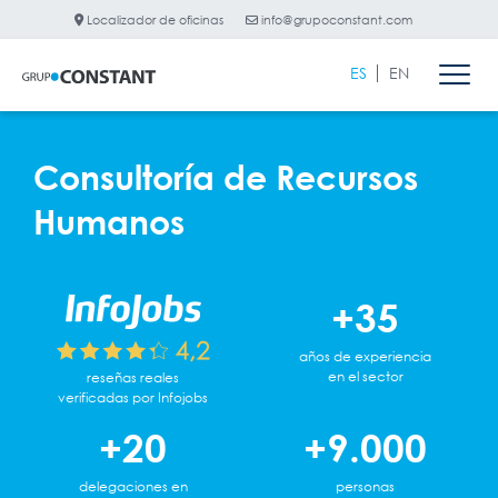
Localizador de oficinas
info@grupoconstant.com
ES
EN
Consultoría de Recursos
Humanos
+35
años de experiencia
en el sector
reseñas reales
verificadas por Infojobs
+20
+9.000
delegaciones en
personas