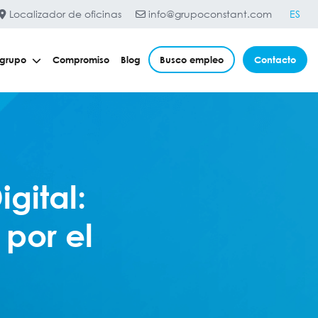
Localizador de oficinas
info@grupoconstant.com
ES
 grupo
Compromiso
Blog
Busco empleo
Contacto
gital:
por el