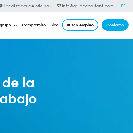
Localizador de oficinas
info@grupoconstant.com
ES
 grupo
Compromiso
Blog
Busco empleo
Contacto
 de la
rabajo